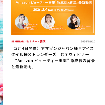
/30
SEMINAR／セミナー・講演
2026/02/10
S
ン
【3月4日開催】アマゾンジャパン様×アイス
タイル様×トレンダーズ 共同ウェビナー
「“Amazon ビューティー事業” 急成長の背景
と最新動向」