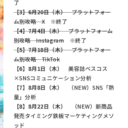
了
【3】6月20日（木）
プラットフォー
ム別攻略 X
※終了
【4】7月4日（木）
プラットフォーム
別攻略 Instagram
※終了
【5】7月18日（木）
プラットフォー
ム別攻略 TikTok
【6】8月1日（木）
美容誌ベスコス
×SNSコミュニケーション分析
【7】8月8日（木）
（NEW）SNS「熱
量」分析
【8】8月22日（木）
（NEW）新商品
発売タイミング鉄板マーケティングメソ
ッド