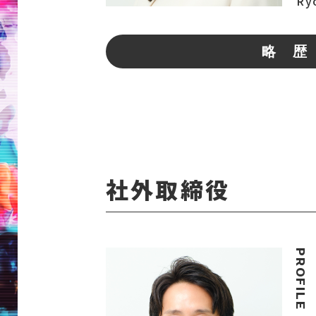
Ry
略 歴
社外取締役