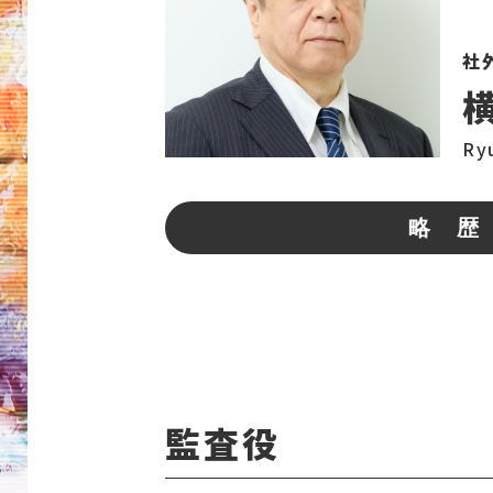
社
Ry
略 歴
監査役