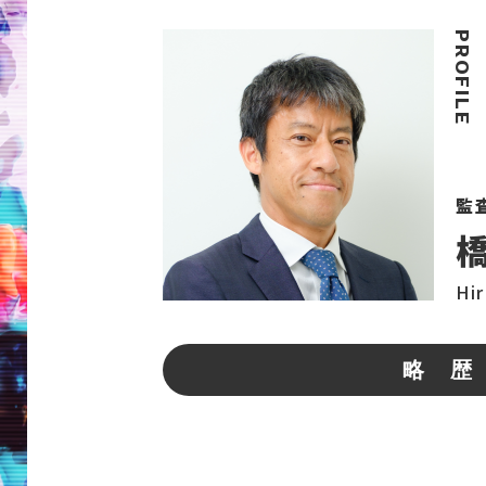
監
Hi
略 歴