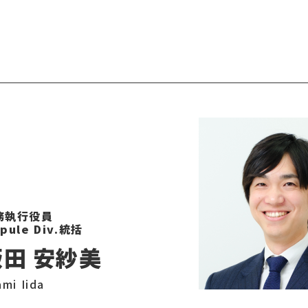
務執行役員
pule Div.統括
飯田 安紗美
mi Iida