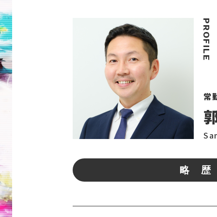
常
郭
Sa
略 歴