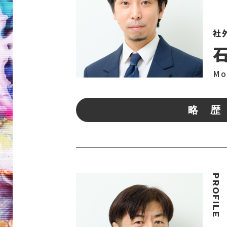
社
Mo
略 歴