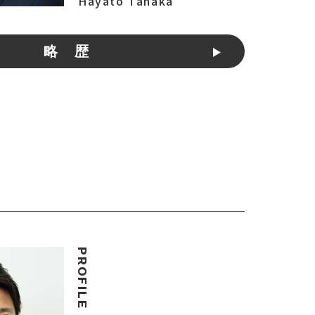
Hayato Tanaka
略 歴