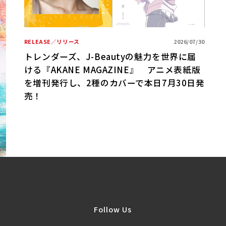
期ベ
RELEASE／リリース
2026/07/30
R
トレンダーズ、J-Beautyの魅力を世界に届
ける『AKANE MAGAZINE』 アニメ表紙版
B
を増刊発行し、2種のカバーで本日7月30日発
売！
Follow Us