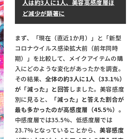
人は約3人に1人、美容高感度層ほ
ど減少が顕著に
まず、「現在（直近1か月）」と「新型
コロナウイルス感染拡大前（前年同時
期）」を比較して、メイクアイテムの購
入にどのような変化があったかを調査。
その結果、
全体の約3人に1人（33.1%）
が「減った」と回答
しました。美容感度
別に見ると、
「減った」と答えた割合が
最も多かったのが高感度層（45.5%）。
中感度層では35.5%、低感度層では
23.7%となっていることから、
美容感度