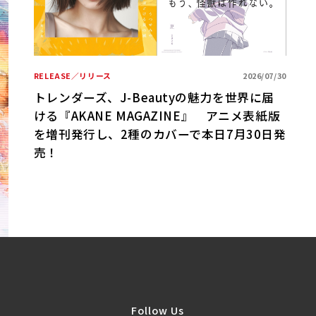
/01
期ベ
RELEASE／リリース
2026/07/30
R
トレンダーズ、J-Beautyの魅力を世界に届
ける『AKANE MAGAZINE』 アニメ表紙版
B
を増刊発行し、2種のカバーで本日7月30日発
売！
Follow Us