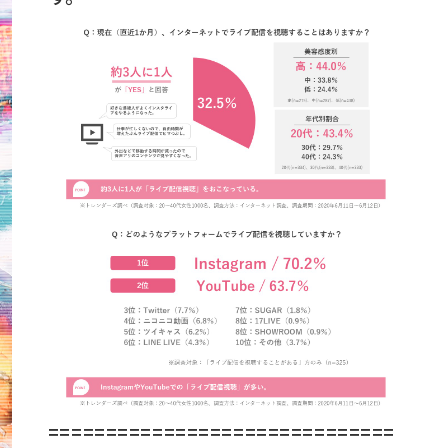
==============================