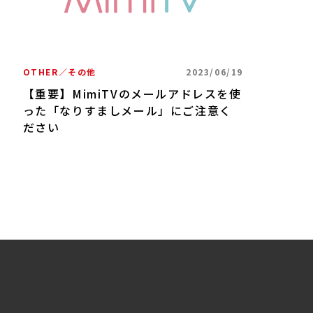
OTHER／その他
2023/06/19
OT
【重要】MimiTVのメールアドレスを使
ス
った「なりすましメール」にご注意く
た
ださい