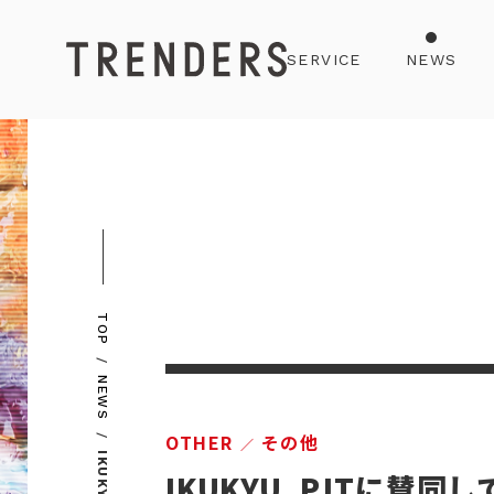
SERVICE
NEWS
TOP
NEWS
OTHER
その他
IKUKYU. PJTに賛同