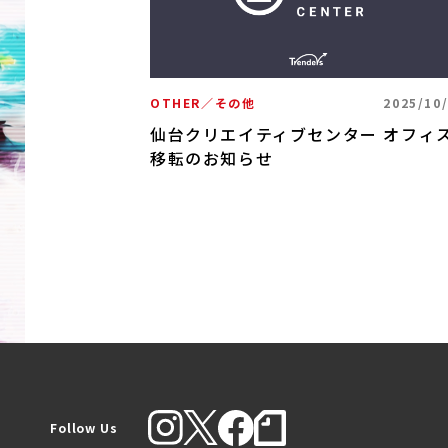
OTHER／その他
2025/10
仙台クリエイティブセンター オフィ
2020/05/18
移転のお知らせ
ングや
」を開設
Follow Us