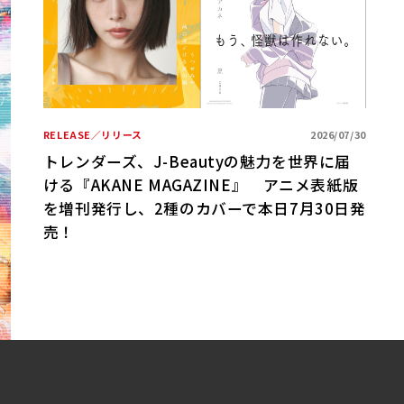
/01
期ベ
RELEASE／リリース
2026/07/30
R
トレンダーズ、J-Beautyの魅力を世界に届
ける『AKANE MAGAZINE』 アニメ表紙版
B
を増刊発行し、2種のカバーで本日7月30日発
売！