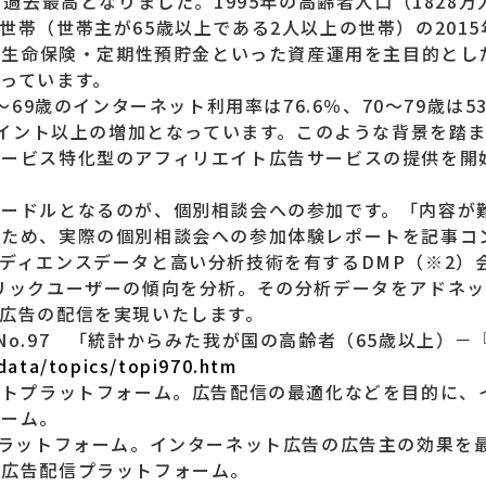
も過去最高となりました。1995年の高齢者人口（1828
帯（世帯主が65歳以上である2人以上の世帯）の2015
券・生命保険・定期性預貯金といった資産運用を主目的と
っています。
～69歳のインターネット利用率は76.6％、70～79歳は
0ポイント以上の増加となっています。このような背景を踏
サービス特化型のアフィリエイト広告サービスの提供を開
ハードルとなるのが、個別相談会への参加です。「内容が
るため、実際の個別相談会への参加体験レポートを記事コ
ディエンスデータと高い分析技術を有するDMP（※2）
リックユーザーの傾向を分析。その分析データをアドネッ
広告の配信を実現いたします。
No.97 「統計からみた我が国の高齢者（65歳以上）
/data/topics/topi970.htm
ントプラットフォーム。広告配信の最適化などを目的に、
ォーム。
プラットフォーム。インターネット広告の広告主の効果を
る広告配信プラットフォーム。