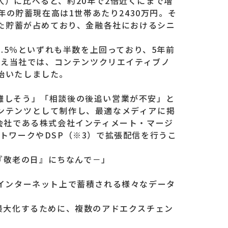
万人）に比べると、約20年で2倍近くにまで増
年の貯蓄現在高は1世帯あたり2430万円。そ
した貯蓄が占めており、金融各社におけるシニ
53.5％といずれも半数を上回っており、5年前
まえ当社では、コンテンツクリエイティブノ
始いたしました。
難しそう」「相談後の後追い営業が不安」と
ンテンツとして制作し、最適なメディアに掲
会社である株式会社インティメート・マージ
トワークやDSP（※3）で拡張配信を行うこ
－『敬老の日』にちなんで－」
インターネット上で蓄積される様々なデータ
最大化するために、複数のアドエクスチェン