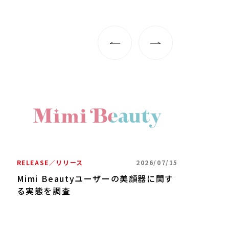
RE
ト
RELEASE／リリース
2026/07/15
Me
Mimi Beautyユーザーの美顔器に関す
の
る実態を調査