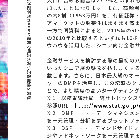
人口に占める割合は27.3%といずれ
加したことになります。また、高齢者世
の内8割（1953万円）を、有価証
アマーケットの重要性はますます高ま
一方で同資料によると、2015年の60
の2010年と比較するといずれも1
ウハウを活用した、シニア向け金融
金融サービスを検討する際の最初の
いったシニア層の懸念を払しょくす
載します。さらに、日本最大級のオー
ャーのDMPを活用し、この記事のク
とで、より精度の高いターゲティング
※1 総務省統計局 統計トピックス
参照URL
http://www.stat.go.jp
※2 DMP ・・・データマネジメ
を一元管理・分析をするプラットフ
※3 DSP ・・・デマンドサイド
ジやアドネットワークを一元管理す