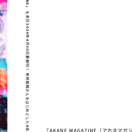
トレンダーズ、J-Beautyの魅力を世界に発信する新雑誌 『AKANE MAGAZINE』 を本日2026年4月30日新創刊！ 有村架純さんをはじめとした8名の役者陣が、Beauty & Fashionルックを披露
『AKANE MAGAZINE（アカネ