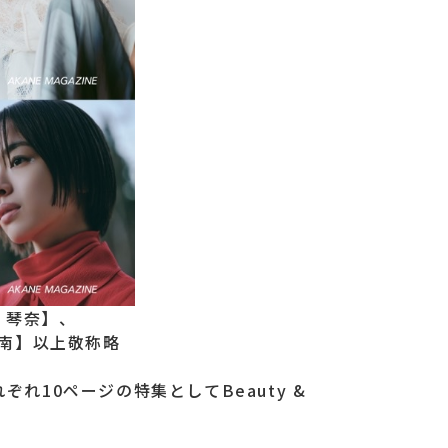
 琴奈】、
南】以上敬称略
ぞれ10ページの特集としてBeauty &