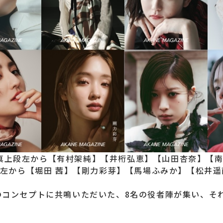
真上段左から【有村架純】【井桁弘恵】【山田杏奈】【南
左から【堀田 茜】【剛力彩芽】【馬場ふみか】【松井遥
E』のコンセプトに共鳴いただいた、8名の役者陣が集い、それ