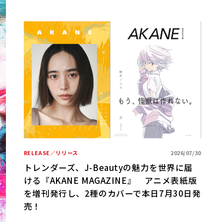
/01
期ベ
RELEASE／リリース
2026/07/30
R
トレンダーズ、J-Beautyの魅力を世界に届
ける『AKANE MAGAZINE』 アニメ表紙版
B
を増刊発行し、2種のカバーで本日7月30日発
売！