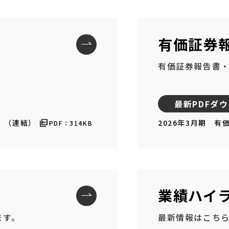
有価証券
。
有価証券報告書
最新PDFダ
〕（連結）
2026年3月期 有
PDF：314KB
業績ハイ
ます。
最新情報はこち