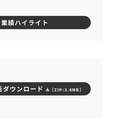
業績ハイライト
括ダウンロード
［ZIP:3.6MB］