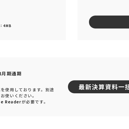
F：4MB
年3月期通期
最新決算資料一
式を使用しております。別途
てお使いください。
e Reader
が必要です。