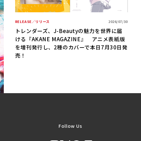
期ベ
RELEASE／リリース
2026/07/30
R
トレンダーズ、J-Beautyの魅力を世界に届
ける『AKANE MAGAZINE』 アニメ表紙版
B
を増刊発行し、2種のカバーで本日7月30日発
売！
Follow Us