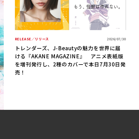
/01
期ベ
RELEASE／リリース
2026/07/30
R
トレンダーズ、J-Beautyの魅力を世界に届
ける『AKANE MAGAZINE』 アニメ表紙版
B
を増刊発行し、2種のカバーで本日7月30日発
売！