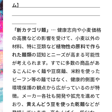
ム】
「新カテゴリ麺」…
健康志向や小麦価格
の高騰などの影響を受けて、小麦以外の
材料、特に豆類など
植物性の原料で作ら
れた麺類
の認知とニーズが高まる可能性
が考えられます。すでに多数の商品があ
るこんにゃく麺や豆腐麺、米粉を使った
ビーフン等の麺ではなく、健康的側面や
環境保護の観点から広がっているのが特
徴。メーカー各社も開発や拡充を進めて
おり、
黄えんどう豆を使った乾麺
などが