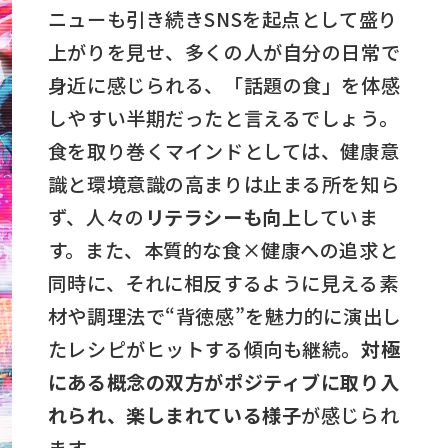
ニューも引き続きSNSを起点として盛り
上がりを見せ、多くの人が自分の日常で
身近に感じられる、「話題の食」を体感
しやすい半期だったと言えるでしょう。
食を取り巻くマインドとしては、健康意
識と環境意識の高まりは止まる所を知ら
ず、人々の
リテラシーも向上
していま
す。また、本質的な食×健康への追求と
同時に、それに相反するように見える素
材や調理法で“背徳感”を魅力的に演出し
たレシピがヒットする傾向も継続。
対極
にある概念の双方がポジティブに取り入
れられ、楽しまれている様子
が感じられ
ます。