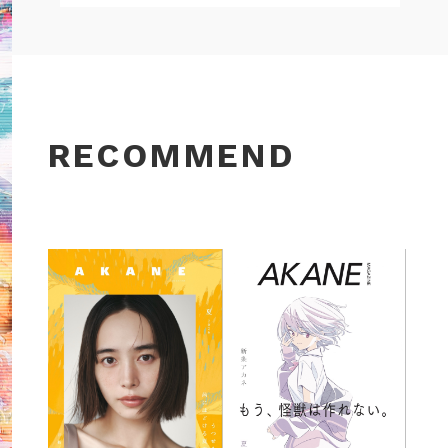
RECOMMEND
/01
期ベ