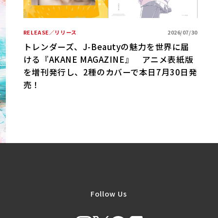
RELEASE／リリース
2026/07/30
R
トレンダーズ、J-Beautyの魅力を世界に届
ける『AKANE MAGAZINE』 アニメ表紙版
B
を増刊発行し、2種のカバーで本日7月30日発
売！
Follow Us