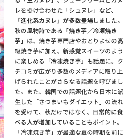
る「生カヌレ」、シュークリームとカヌ
レを掛け合わせた「シュヌレ」など、
「進化系カヌレ」が多数登場
しました。
秋の風物詩である
「焼き芋／冷凍焼き
芋」
は、焼き芋専門店やおとりよせの高
級焼き芋に加え、新感覚スイーツのよう
に楽しめる
「冷凍焼き芋」
も話題に。ク
チコミが広がり多数のメディアに取り上
げられたことがさらなる話題を呼びまし
た。また、韓国での話題化から日本に派
生した「さつまいもダイエット」の流れ
を受けて、秋だけではなく、
日常的に食
べる人が増加している
こともポイント。
「冷凍焼き芋」が最適な夏の時期を前に