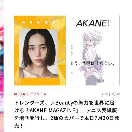
/01
期ベ
RELEASE／リリース
2026/07/30
R
トレンダーズ、J-Beautyの魅力を世界に届
ける『AKANE MAGAZINE』 アニメ表紙版
B
を増刊発行し、2種のカバーで本日7月30日発
売！