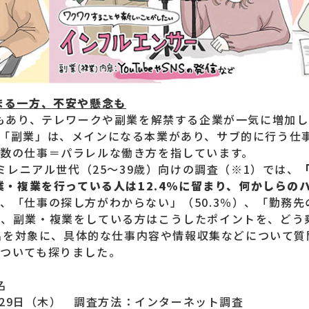
まる一方、不安や懸念も
響もあり、テレワークや副業を解禁する企業が一気に増加
「副業」は、メインになる本業があり、サブ的に行う仕
数の仕事＝パラレルな働き方を指しています。
たミレニアル世代（25～39歳）向けの調査（※1）では、
副業・複業を行っている人は12.4％に留まり、何かしら
、「仕事の探し方がわからない」（50.3％）、「勤務先の
在、副業・複業をしている方はこうしたポイントを、どう
00名を対象に、具体的な仕事内容や情報収集などについて
ついても探りました。
名
）〜29日（木） 調査方法：インターネット調査