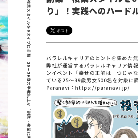
副業・複業スタイルを6タイプに分類 25～39歳の半数以上が「副業・複業に興味あり」！実践へのハードルは「仕事の探し方」!?
り」！実践へのハードル
パラレルキャリアのヒントを集めた
弊社が運営するパラレルキャリア情報発
ンイベント「幸せの正解は一つじゃ
ている25～39歳男女500名を対象
Paranavi：https://paranavi.jp/